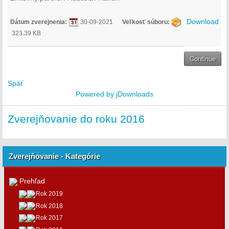
Download
Dátum zverejnenia:
30-09-2021
Veľkosť súboru:
323.39 KB
Späť
Powered by jDownloads
Zverejňovanie do roku 2016
Zverejňovanie - Kategórie
Prehľad
Rok 2019
Rok 2018
Rok 2017