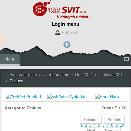
Login menu
Prihlásiť
Menu
Hlavná stránka
Zverejňovanie
Rok 2021
Zmluvy 2021
Zmluvy
Prehľad
Vyhľadať
Hore
Kategória: Zmluvy
Strana 5 z 20
Začiatok
Predch.
1
2
3
4
5
6
7
8
9
10