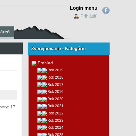
Login menu
Prihlásiť
váreň
Zverejňovanie - Kategórie
Prehľad
Rok 2019
Rok 2018
Rok 2017
Rok 2016
Rok 2020
Rok 2021
bory: 17
Rok 2022
Rok 2023
Rok 2024
Rok 2025