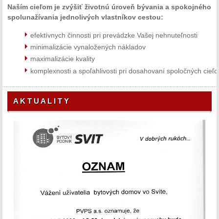
Naším cieľom je zvýšiť životnú úroveň bývania a spokojného
spolunažívania jednolivých vlastníkov cestou:
efektívnych činnosti pri prevádzke Vašej nehnuteľnosti
minimalizácie vynaložených nákladov
maximalizácie kvality
komplexnosti a spoľahlivosti pri dosahovaní spoločných cieľo
A K T U A L I T Y