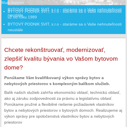
Main Banner
BYTOVÝ PODNIK SVIT, s.r.o - staráme sa o Vaše nehnuteľnosti
BYTOVÝ PODNIK SVIT, s.r.o - staráme sa o Vaše nehnuteľnosti
neustále
už od roku 1989
BYTOVÝ PODNIK SVIT, s.r.o - staráme sa o Vaše nehnuteľnosti
neustále
Chcete rekonštruovať, modernizovať,
zlepšiť kvalitu bývania vo Vašom bytovom
dome?
Ponúkame Vám kvalifikovaný výkon správy bytov a
nebytových priestorov s komplexným balíkom služieb.
Balík našich služieb zahŕňa ekonomickú oblasť, technickú oblasť,
ako aj záruku zodpovednosti za právnu a legislatívnu oblasť.
Ponúkame pružné a flexibilné riešenie požiadaviek vlastníkov
bytov a nebytových priestorov v bytových domoch. Realizujeme aj
výkon správy pre spoločenstvá vlastníkov bytov a nebytových
priestorov