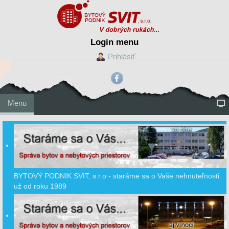
Login menu
Prihlásiť
Menu
BYTOVÝ PODNIK SVIT, s.r.o - staráme sa o Vaše nehnuteľnosti
už od roku 1989