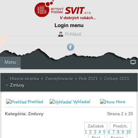
Login menu
Prihlásiť
Menu
Hlavná stránka
Zverejňovanie
Rok 2021
Zmluvy 2021
Zmluvy
Prehľad
Vyhľadať
Hore
Kategória: Zmluvy
Strana 2 z 20
Začiatok
Predch.
1
2
3
4
5
6
7
8
9
10