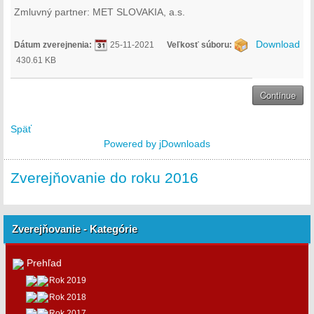
Zmluvný partner: MET SLOVAKIA, a.s.
Download
Dátum zverejnenia:
25-11-2021
Veľkosť súboru:
430.61 KB
Späť
Powered by jDownloads
Zverejňovanie do roku 2016
Zverejňovanie - Kategórie
Prehľad
Rok 2019
Rok 2018
Rok 2017