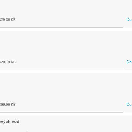
Do
29.36 KB
Do
20.19 KB
Do
69.96 KB
ových vôd