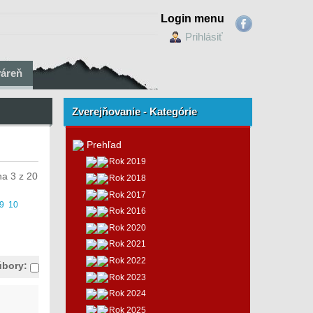
Login menu
Prihlásiť
váreň
Zverejňovanie - Kategórie
Prehľad
Rok 2019
na 3 z 20
Rok 2018
Rok 2017
9
10
Rok 2016
Rok 2020
Rok 2021
Rok 2022
úbory:
Rok 2023
Rok 2024
Rok 2025