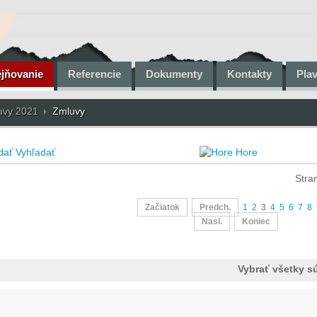
ejňovanie
Referencie
Dokumenty
Kontakty
Pla
uvy 2021
Zmluvy
Vyhľadať
Hore
Stra
Začiatok
Predch.
1
2
3
4
5
6
7
8
Nasl.
Koniec
Vybrať všetky s