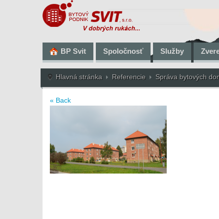
BP Svit
Spoločnosť
Služby
Zver
Hlavná stránka
Referencie
Správa bytových d
« Back