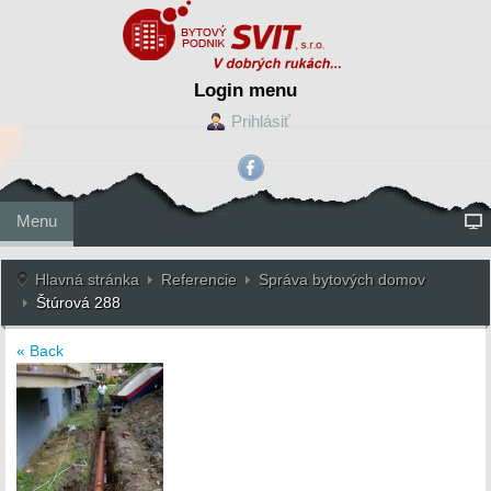
Login menu
Prihlásiť
Menu
Hlavná stránka
Referencie
Správa bytových domov
Štúrová 288
« Back