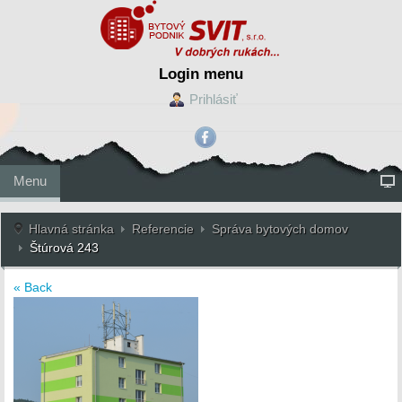
Login menu
Prihlásiť
Menu
Hlavná stránka
Referencie
Správa bytových domov
Štúrová 243
« Back