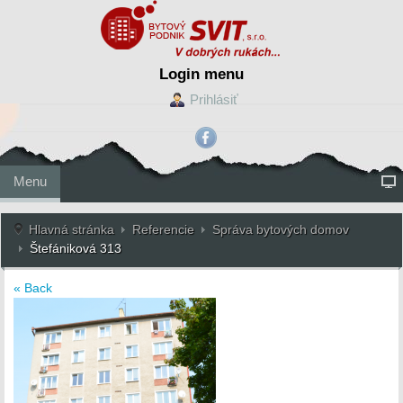
Login menu
Prihlásiť
Menu
Hlavná stránka
Referencie
Správa bytových domov
Štefániková 313
« Back