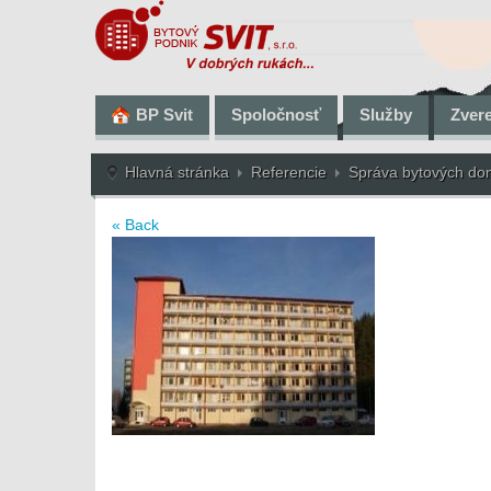
BP Svit
Spoločnosť
Služby
Zver
Hlavná stránka
Referencie
Správa bytových d
« Back