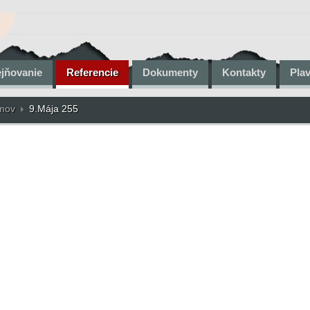
ejňovanie
Referencie
Dokumenty
Kontakty
Pla
omov
9.Mája 255