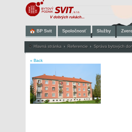
BP Svit
Spoločnosť
Služby
Zver
Hlavná stránka
Referencie
Správa bytových d
« Back